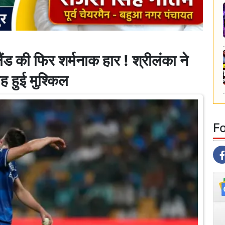
की फिर शर्मनाक हार ! श्रीलंका ने
ह हुई मुश्किल
F