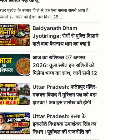
मिल छलक पड़े आंसू
उत्तर प्रदेश के उन्नाव जिले से एक ऐसा मामला सामने आया है
जिसने हर किसी को हैरान कर दिया. 28...
Baidyanath Dham
Jyotirlinga: रोगों से मुक्ति दिलाने
वाले बाबा बैद्यनाथ धाम का क्या है
रावण से संबंध? जानिए ज्योतिर्लिंग की
आज का राशिफल 07 अगस्त
महिमा
2026: तुला समेत इन राशियों को
मिलेगा भाग्य का साथ, जानें सभी 12
राशियों का दैनिक भाग्यफल
Uttar Pradesh: फतेहपुर मंदिर-
मकबरा विवाद में मुस्लिम पक्ष को बड़ा
झटका ! अब इस तारीख को होगी
सुनवाई
Uttar Pradesh: बसपा के
इकलौते विधायक उमाशंकर सिंह का
निधन ! पूर्वांचल की राजनीति को
बड़ा झटका, योगी ने जताया दुःख