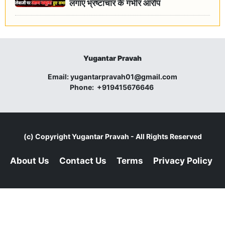
लगाए भ्रष्टाचार के गंभीर आरोप
Yugantar Pravah
Email:
yugantarpravah01@gmail.com
Phone:
+919415676646
(c) Copyright
Yugantar Pravah
- All Rights Reserved
About Us
Contact Us
Terms
Privacy Policy