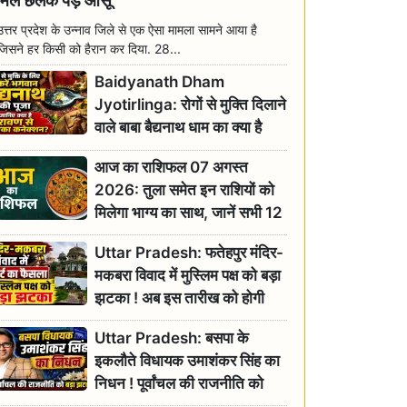
मिल छलक पड़े आंसू
उत्तर प्रदेश के उन्नाव जिले से एक ऐसा मामला सामने आया है
जिसने हर किसी को हैरान कर दिया. 28...
Baidyanath Dham
Jyotirlinga: रोगों से मुक्ति दिलाने
वाले बाबा बैद्यनाथ धाम का क्या है
रावण से संबंध? जानिए ज्योतिर्लिंग की
आज का राशिफल 07 अगस्त
महिमा
2026: तुला समेत इन राशियों को
मिलेगा भाग्य का साथ, जानें सभी 12
राशियों का दैनिक भाग्यफल
Uttar Pradesh: फतेहपुर मंदिर-
मकबरा विवाद में मुस्लिम पक्ष को बड़ा
झटका ! अब इस तारीख को होगी
सुनवाई
Uttar Pradesh: बसपा के
इकलौते विधायक उमाशंकर सिंह का
निधन ! पूर्वांचल की राजनीति को
बड़ा झटका, योगी ने जताया दुःख