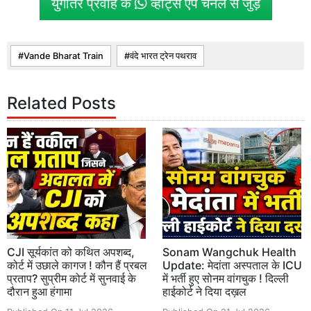
युगांतर प्रवाह के
व्हाट्स एप चैनल से जुड़ें
Vande Bharat Train
वंदे भारत ट्रेन पथराव
Related Posts
CJI सूर्यकांत को कथित अपशब्द,
Sonam Wangchuk Health
कोर्ट में उछाले कागज ! कौन हैं प्रबल
Update: मेदांता अस्पताल के ICU
प्रताप? सुप्रीम कोर्ट में सुनवाई के
में भर्ती हुए सोनम वांगचुक ! दिल्ली
दौरान हुआ हंगामा
हाईकोर्ट ने दिया दख़ल