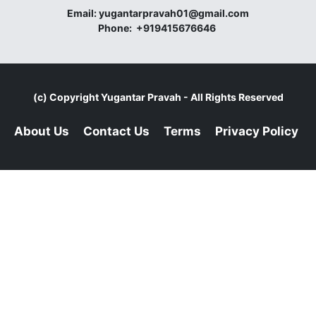
Email:
yugantarpravah01@gmail.com
Phone:
+919415676646
(c) Copyright
Yugantar Pravah
- All Rights Reserved
About Us
Contact Us
Terms
Privacy Policy