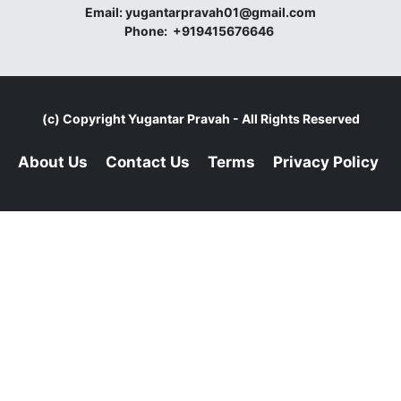
Email:
yugantarpravah01@gmail.com
Phone:
+919415676646
(c) Copyright
Yugantar Pravah
- All Rights Reserved
About Us
Contact Us
Terms
Privacy Policy