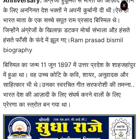
Anniversary:
अंग्रेजी हुकूमत से भारत को आज़ाद कराने
X
के लिए अनगिनत देश भक्तों ने अपनी कुर्बानी दी थी।ऐसे ही
भारत माता के एक सच्चे सपूत राम प्रसाद बिस्मिल थे।
जिन्होंने अंग्रेजों के खिलाफ़ डटकर मोर्चा संभाला औऱ हंसते
हंसते फाँसी के फंदे में झूल गए।Ram prasad bismil
biography
बिस्मिल का जन्म 11 जून 1897 में उत्तर प्रदेश के शाहजहांपुर
में हुआ था। वह उच्च कोटि के कवि, शायर, अनुवादक और
साहित्कार भी थे।उनका स्वरचित गीत सरफरोशी की तमन्ना..
भारत देश की आज़ादी के लिए संघर्ष करने वालों के लिए
प्रेरणा का स्त्रोत बन गया था।