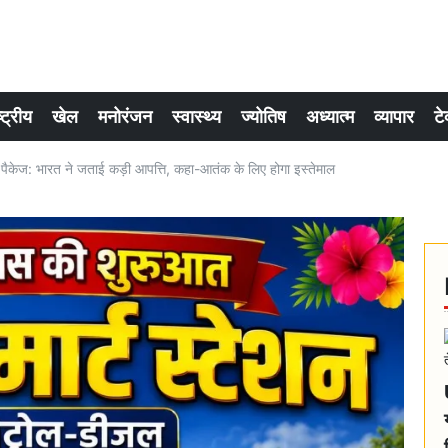
्ट्रीय
खेल
मनोरंजन
स्वास्थ्य
ज्योतिष
अध्यात्म
व्यापार
टे
केज: भारत ने जताई कड़ी आपत्ति, कहा-आतंक के लिए होगा इस्तेमाल