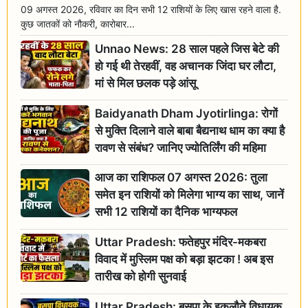
09 अगस्त 2026, रविवार का दिन सभी 12 राशियों के लिए खास रहने वाला है.
कुछ जातकों को नौकरी, कारोबार...
Unnao News: 28 साल पहले जिस बेटे की
हो गई थी तेरहवीं, वह अचानक जिंदा घर लौटा,
मां से मिल छलक पड़े आंसू
Baidyanath Dham Jyotirlinga: रोगों
से मुक्ति दिलाने वाले बाबा बैद्यनाथ धाम का क्या है
रावण से संबंध? जानिए ज्योतिर्लिंग की महिमा
आज का राशिफल 07 अगस्त 2026: तुला
समेत इन राशियों को मिलेगा भाग्य का साथ, जानें
सभी 12 राशियों का दैनिक भाग्यफल
Uttar Pradesh: फतेहपुर मंदिर-मकबरा
विवाद में मुस्लिम पक्ष को बड़ा झटका ! अब इस
तारीख को होगी सुनवाई
Uttar Pradesh: बसपा के इकलौते विधायक