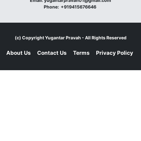
Email:
yugantarpravah01@gmail.com
Phone:
+919415676646
(c) Copyright
Yugantar Pravah
- All Rights Reserved
About Us
Contact Us
Terms
Privacy Policy