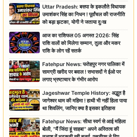
Uttar Pradesh: बसपा के इकलौते विधायक
उमाशंकर सिंह का निधन ! पूर्वांचल की राजनीति
को बड़ा झटका, योगी ने जताया दुःख
आज का राशिफल 05 अगस्त 2026: सिंह
राशि वालों को मिलेगा सम्मान, तुला और मकर
राशि के लोग रहें सतर्क
Fatehpur News: फतेहपुर नगर पालिका में
सामग्री खरीद पर बवाल ! सभासदों ने ईओ पर
लगाए भ्रष्टाचार के गंभीर आरोप
Jageshwar Temple History: अद्भुत है
जागेश्वर धाम की महिमा ! हाथी भी नहीं हिला पाया
था शिवलिंग, जानिए क्या है इसका इतिहास
Fatehpur News: सीधा स्वर्ग से आई महिला
बोली, "मैं जिंदा हूं साहब!" अपने अस्तित्व की
तलाश में भटकती रही बुजुर्ग, एसडीएम ने दिए