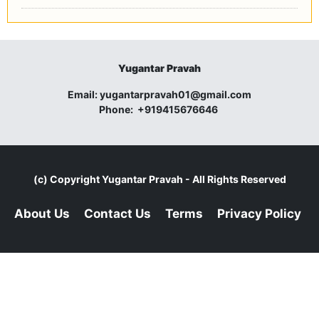
Yugantar Pravah
Email:
yugantarpravah01@gmail.com
Phone:
+919415676646
(c) Copyright
Yugantar Pravah
- All Rights Reserved
About Us
Contact Us
Terms
Privacy Policy