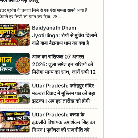
मिल छलक पड़े आंसू
उत्तर प्रदेश के उन्नाव जिले से एक ऐसा मामला सामने आया है
जिसने हर किसी को हैरान कर दिया. 28...
Baidyanath Dham
Jyotirlinga: रोगों से मुक्ति दिलाने
वाले बाबा बैद्यनाथ धाम का क्या है
रावण से संबंध? जानिए ज्योतिर्लिंग की
आज का राशिफल 07 अगस्त
महिमा
2026: तुला समेत इन राशियों को
मिलेगा भाग्य का साथ, जानें सभी 12
राशियों का दैनिक भाग्यफल
Uttar Pradesh: फतेहपुर मंदिर-
मकबरा विवाद में मुस्लिम पक्ष को बड़ा
झटका ! अब इस तारीख को होगी
सुनवाई
Uttar Pradesh: बसपा के
इकलौते विधायक उमाशंकर सिंह का
निधन ! पूर्वांचल की राजनीति को
बड़ा झटका, योगी ने जताया दुःख