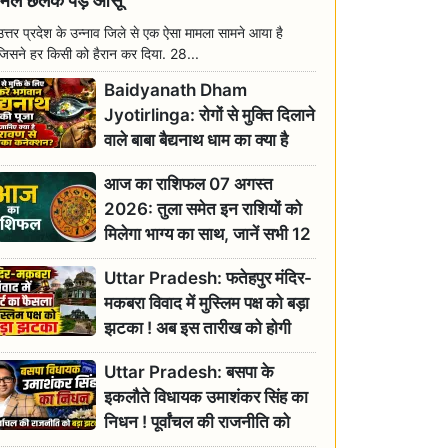
मिल छलक पड़े आंसू
उत्तर प्रदेश के उन्नाव जिले से एक ऐसा मामला सामने आया है
जिसने हर किसी को हैरान कर दिया. 28...
Baidyanath Dham
Jyotirlinga: रोगों से मुक्ति दिलाने
वाले बाबा बैद्यनाथ धाम का क्या है
रावण से संबंध? जानिए ज्योतिर्लिंग की
आज का राशिफल 07 अगस्त
महिमा
2026: तुला समेत इन राशियों को
मिलेगा भाग्य का साथ, जानें सभी 12
राशियों का दैनिक भाग्यफल
Uttar Pradesh: फतेहपुर मंदिर-
मकबरा विवाद में मुस्लिम पक्ष को बड़ा
झटका ! अब इस तारीख को होगी
सुनवाई
Uttar Pradesh: बसपा के
इकलौते विधायक उमाशंकर सिंह का
निधन ! पूर्वांचल की राजनीति को
बड़ा झटका, योगी ने जताया दुःख