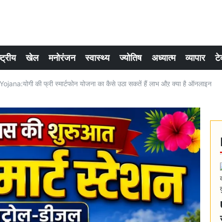
्ट्रीय
खेल
मनोरंजन
स्वास्थ्य
ज्योतिष
अध्यात्म
व्यापार
टे
a:योगी की फ्री स्मार्टफोन योजना का कैसे उठा सकतें हैं लाभ औऱ क्या है ऑनलाइन