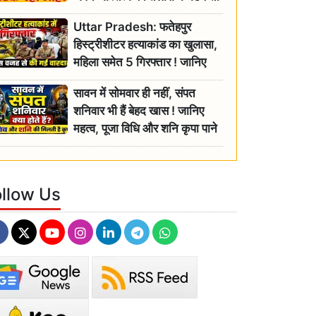
रही बुजुर्ग, एसडीएम ने दिए जांच के
Uttar Pradesh: फतेहपुर
आदेश
हिस्ट्रीशीटर हत्याकांड का खुलासा,
महिला समेत 5 गिरफ्तार ! जानिए
क्या था कनेक्शन?
सावन में सोमवार ही नहीं, संपत
शनिवार भी हैं बेहद खास ! जानिए
महत्व, पूजा विधि और शनि कृपा पाने
के आसान उपाय
ollow Us