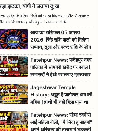
बड़ा झटका, योगी ने जताया दुःख
उत्तर प्रदेश के बलिया जिले की रसड़ा विधानसभा सीट से लगातार
तीन बार विधायक रहे और बहुजन समाज पार्टी के...
आज का राशिफल 05 अगस्त
2026: सिंह राशि वालों को मिलेगा
सम्मान, तुला और मकर राशि के लोग
रहें सतर्क
Fatehpur News: फतेहपुर नगर
पालिका में सामग्री खरीद पर बवाल !
सभासदों ने ईओ पर लगाए भ्रष्टाचार
के गंभीर आरोप
Jageshwar Temple
History: अद्भुत है जागेश्वर धाम की
महिमा ! हाथी भी नहीं हिला पाया था
शिवलिंग, जानिए क्या है इसका
Fatehpur News: सीधा स्वर्ग से
इतिहास
आई महिला बोली, "मैं जिंदा हूं साहब!"
अपने अस्तित्व की तलाश में भटकती