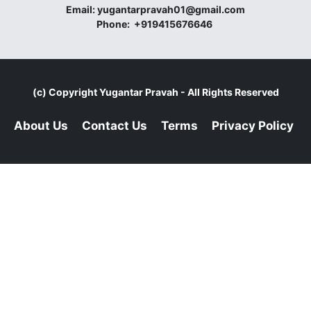
Email:
yugantarpravah01@gmail.com
Phone:
+919415676646
(c) Copyright
Yugantar Pravah
- All Rights Reserved
About Us
Contact Us
Terms
Privacy Policy