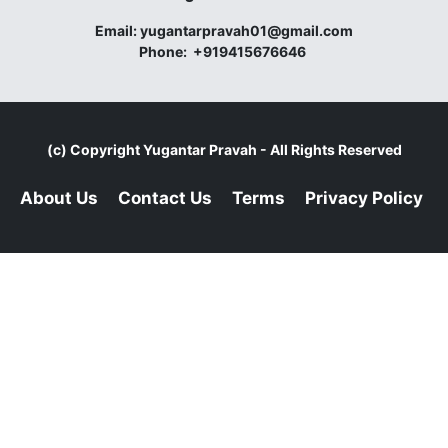
Email:
yugantarpravah01@gmail.com
Phone:
+919415676646
(c) Copyright
Yugantar Pravah
- All Rights Reserved
About Us
Contact Us
Terms
Privacy Policy