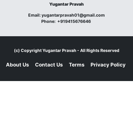
Yugantar Pravah
Email:
yugantarpravah01@gmail.com
Phone:
+919415676646
(c) Copyright
Yugantar Pravah
- All Rights Reserved
About Us
Contact Us
Terms
Privacy Policy