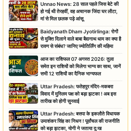
Unnao News: 28 साल पहले जिस बेटे की
हो गई थी तेरहवीं, वह अचानक जिंदा घर लौटा,
मां से मिल छलक पड़े आंसू
Baidyanath Dham Jyotirlinga: रोगों
से मुक्ति दिलाने वाले बाबा बैद्यनाथ धाम का क्या है
रावण से संबंध? जानिए ज्योतिर्लिंग की महिमा
आज का राशिफल 07 अगस्त 2026: तुला
समेत इन राशियों को मिलेगा भाग्य का साथ, जानें
सभी 12 राशियों का दैनिक भाग्यफल
Uttar Pradesh: फतेहपुर मंदिर-मकबरा
विवाद में मुस्लिम पक्ष को बड़ा झटका ! अब इस
तारीख को होगी सुनवाई
Uttar Pradesh: बसपा के इकलौते विधायक
उमाशंकर सिंह का निधन ! पूर्वांचल की राजनीति
को बड़ा झटका, योगी ने जताया दुःख