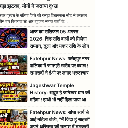
बड़ा झटका, योगी ने जताया दुःख
उत्तर प्रदेश के बलिया जिले की रसड़ा विधानसभा सीट से लगातार
तीन बार विधायक रहे और बहुजन समाज पार्टी के...
आज का राशिफल 05 अगस्त
2026: सिंह राशि वालों को मिलेगा
सम्मान, तुला और मकर राशि के लोग
रहें सतर्क
Fatehpur News: फतेहपुर नगर
पालिका में सामग्री खरीद पर बवाल !
सभासदों ने ईओ पर लगाए भ्रष्टाचार
के गंभीर आरोप
Jageshwar Temple
History: अद्भुत है जागेश्वर धाम की
महिमा ! हाथी भी नहीं हिला पाया था
शिवलिंग, जानिए क्या है इसका
Fatehpur News: सीधा स्वर्ग से
इतिहास
आई महिला बोली, "मैं जिंदा हूं साहब!"
अपने अस्तित्व की तलाश में भटकती