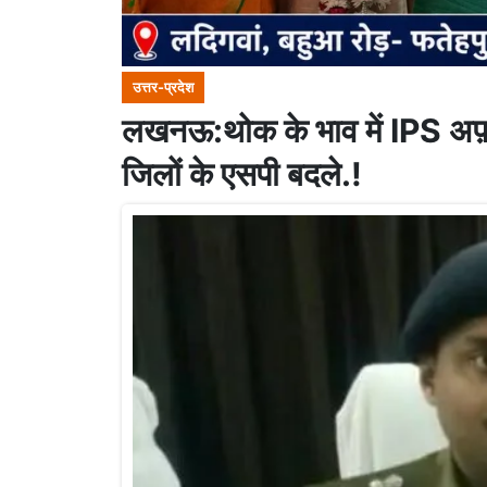
उत्तर-प्रदेश
लखनऊ:थोक के भाव में IPS अफ़स
जिलों के एसपी बदले.!