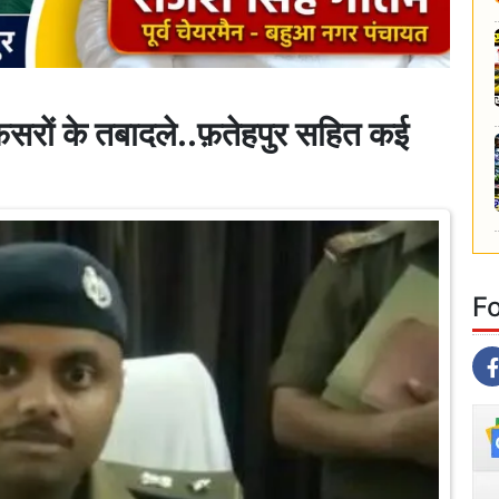
रों के तबादले..फ़तेहपुर सहित कई
F