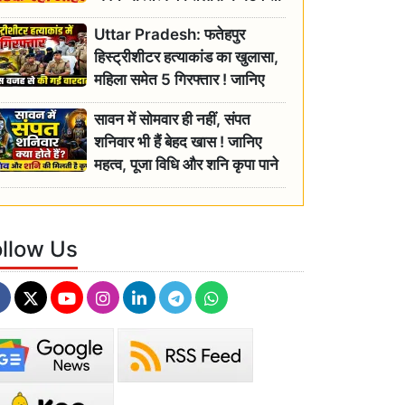
रही बुजुर्ग, एसडीएम ने दिए जांच के
Uttar Pradesh: फतेहपुर
आदेश
हिस्ट्रीशीटर हत्याकांड का खुलासा,
महिला समेत 5 गिरफ्तार ! जानिए
क्या था कनेक्शन?
सावन में सोमवार ही नहीं, संपत
शनिवार भी हैं बेहद खास ! जानिए
महत्व, पूजा विधि और शनि कृपा पाने
के आसान उपाय
ollow Us