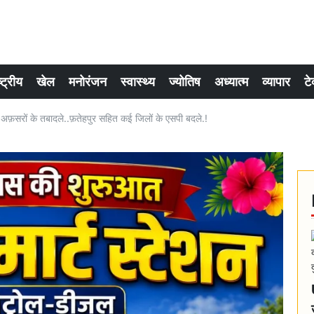
्ट्रीय
खेल
मनोरंजन
स्वास्थ्य
ज्योतिष
अध्यात्म
व्यापार
टे
फ़सरों के तबादले..फ़तेहपुर सहित कई जिलों के एसपी बदले.!