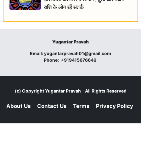
राशि के लोग रहें सतर्क
Yugantar Pravah
Email:
yugantarpravah01@gmail.com
Phone:
+919415676646
(c) Copyright
Yugantar Pravah
- All Rights Reserved
About Us
Contact Us
Terms
Privacy Policy