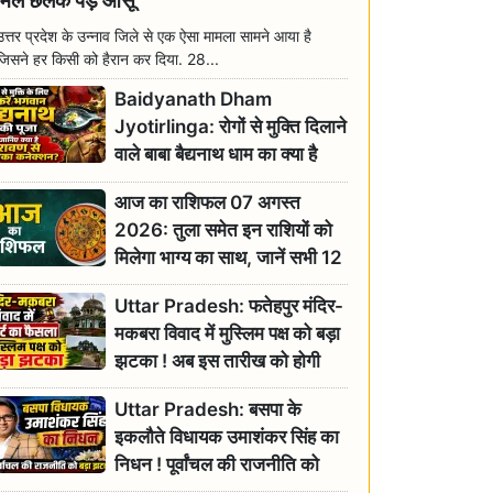
मिल छलक पड़े आंसू
उत्तर प्रदेश के उन्नाव जिले से एक ऐसा मामला सामने आया है
जिसने हर किसी को हैरान कर दिया. 28...
Baidyanath Dham
Jyotirlinga: रोगों से मुक्ति दिलाने
वाले बाबा बैद्यनाथ धाम का क्या है
रावण से संबंध? जानिए ज्योतिर्लिंग की
आज का राशिफल 07 अगस्त
महिमा
2026: तुला समेत इन राशियों को
मिलेगा भाग्य का साथ, जानें सभी 12
राशियों का दैनिक भाग्यफल
Uttar Pradesh: फतेहपुर मंदिर-
मकबरा विवाद में मुस्लिम पक्ष को बड़ा
झटका ! अब इस तारीख को होगी
सुनवाई
Uttar Pradesh: बसपा के
इकलौते विधायक उमाशंकर सिंह का
निधन ! पूर्वांचल की राजनीति को
बड़ा झटका, योगी ने जताया दुःख