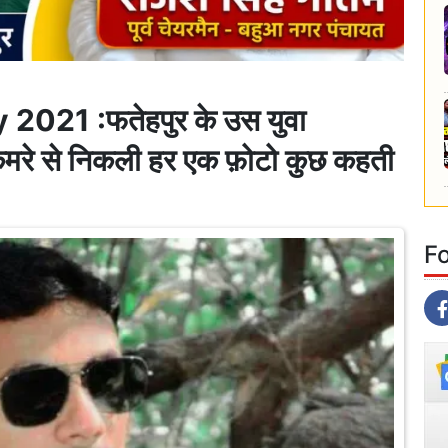
21 :फतेहपुर के उस युवा
ैमरे से निकली हर एक फ़ोटो कुछ कहती
F