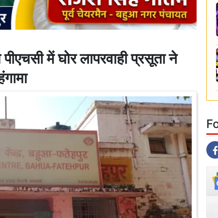
सी में घोर लापरवाही प्रसूता ने
हंगामा
F