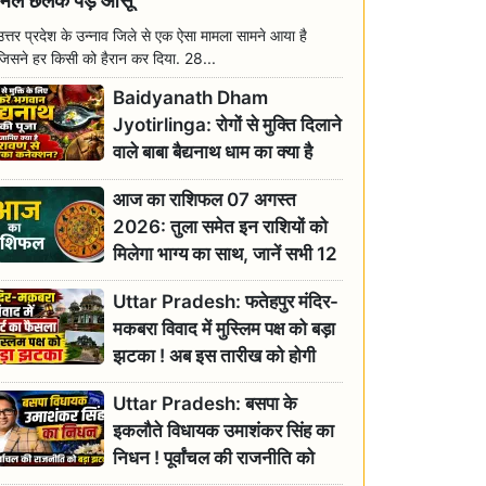
मिल छलक पड़े आंसू
उत्तर प्रदेश के उन्नाव जिले से एक ऐसा मामला सामने आया है
जिसने हर किसी को हैरान कर दिया. 28...
Baidyanath Dham
Jyotirlinga: रोगों से मुक्ति दिलाने
वाले बाबा बैद्यनाथ धाम का क्या है
रावण से संबंध? जानिए ज्योतिर्लिंग की
आज का राशिफल 07 अगस्त
महिमा
2026: तुला समेत इन राशियों को
मिलेगा भाग्य का साथ, जानें सभी 12
राशियों का दैनिक भाग्यफल
Uttar Pradesh: फतेहपुर मंदिर-
मकबरा विवाद में मुस्लिम पक्ष को बड़ा
झटका ! अब इस तारीख को होगी
सुनवाई
Uttar Pradesh: बसपा के
इकलौते विधायक उमाशंकर सिंह का
निधन ! पूर्वांचल की राजनीति को
बड़ा झटका, योगी ने जताया दुःख