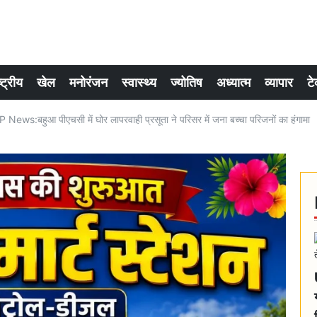
्ट्रीय
खेल
मनोरंजन
स्वास्थ्य
ज्योतिष
अध्यात्म
व्यापार
टे
ews:बहुआ पीएचसी में घोर लापरवाही प्रसूता ने परिसर में जना बच्चा परिजनों का हंगामा