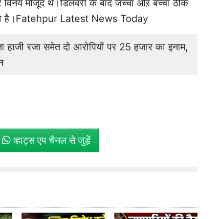
टर विनय मौजूद थे।डिलवरी के बाद जच्चा औऱ बच्चा ठीक
जा रहा है।Fatehpur Latest News Today
हाजी रजा समेत दो आरोपियों पर 25 हजार का इनाम,
न
े
व्हाट्स एप चैनल से जुड़ें