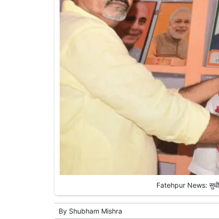
Fatehpur News: सुधीर म
By
Shubham Mishra