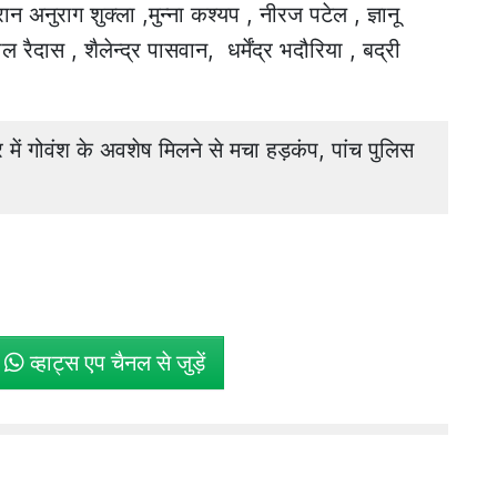
न अनुराग शुक्ला ,मुन्ना कश्यप , नीरज पटेल , ज्ञानू
रैदास , शैलेन्द्र पासवान, धर्मेंद्र भदौरिया , बद्री
 गोवंश के अवशेष मिलने से मचा हड़कंप, पांच पुलिस
े
व्हाट्स एप चैनल से जुड़ें