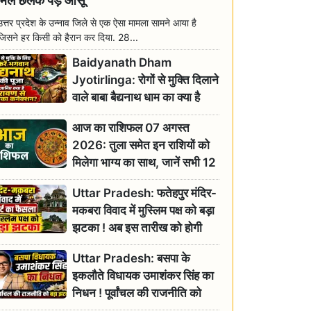
मिल छलक पड़े आंसू
उत्तर प्रदेश के उन्नाव जिले से एक ऐसा मामला सामने आया है
जिसने हर किसी को हैरान कर दिया. 28...
Baidyanath Dham
Jyotirlinga: रोगों से मुक्ति दिलाने
वाले बाबा बैद्यनाथ धाम का क्या है
रावण से संबंध? जानिए ज्योतिर्लिंग की
आज का राशिफल 07 अगस्त
महिमा
2026: तुला समेत इन राशियों को
मिलेगा भाग्य का साथ, जानें सभी 12
राशियों का दैनिक भाग्यफल
Uttar Pradesh: फतेहपुर मंदिर-
मकबरा विवाद में मुस्लिम पक्ष को बड़ा
झटका ! अब इस तारीख को होगी
सुनवाई
Uttar Pradesh: बसपा के
इकलौते विधायक उमाशंकर सिंह का
निधन ! पूर्वांचल की राजनीति को
बड़ा झटका, योगी ने जताया दुःख