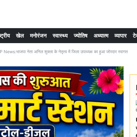
्ट्रीय
खेल
मनोरंजन
स्वास्थ्य
ज्योतिष
अध्यात्म
व्यापार
टे
ews:भाजपा नेता अनिल शुक्ला के नेतृत्व में जिला उपाध्यक्ष का हुआ जोरदार स्वागत