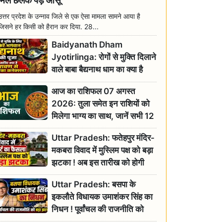
मिल छलक पड़े आंसू
उत्तर प्रदेश के उन्नाव जिले से एक ऐसा मामला सामने आया है
जिसने हर किसी को हैरान कर दिया. 28...
Baidyanath Dham
Jyotirlinga: रोगों से मुक्ति दिलाने
वाले बाबा बैद्यनाथ धाम का क्या है
रावण से संबंध? जानिए ज्योतिर्लिंग की
आज का राशिफल 07 अगस्त
महिमा
2026: तुला समेत इन राशियों को
मिलेगा भाग्य का साथ, जानें सभी 12
राशियों का दैनिक भाग्यफल
Uttar Pradesh: फतेहपुर मंदिर-
मकबरा विवाद में मुस्लिम पक्ष को बड़ा
झटका ! अब इस तारीख को होगी
सुनवाई
Uttar Pradesh: बसपा के
इकलौते विधायक उमाशंकर सिंह का
निधन ! पूर्वांचल की राजनीति को
बड़ा झटका, योगी ने जताया दुःख