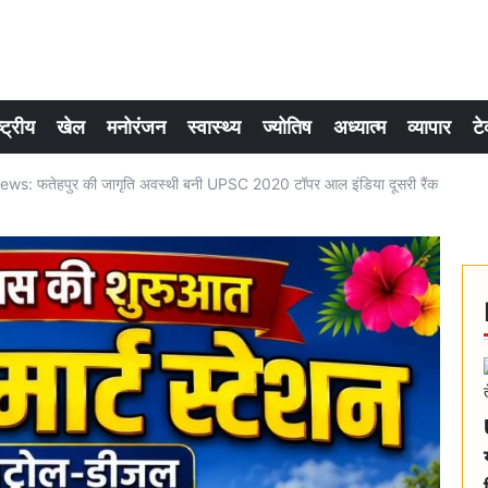
्ट्रीय
खेल
मनोरंजन
स्वास्थ्य
ज्योतिष
अध्यात्म
व्यापार
टे
s: फतेहपुर की जागृति अवस्थी बनी UPSC 2020 टॉपर आल इंडिया दूसरी रैंक