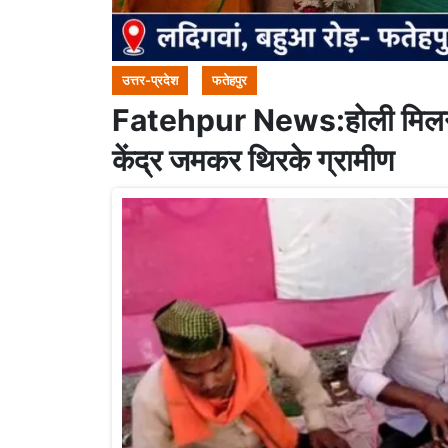
उत्तर-प्रदेश
फतेहपुर
Fatehpur News:होली मिलन 
केंद्र जमकर थिरके ग्रामीण