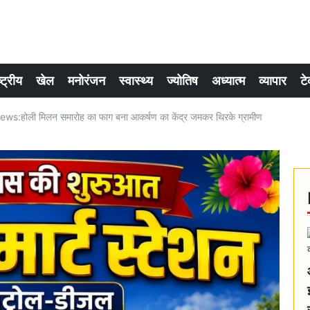
्ट्रीय
खेल
मनोरंजन
स्वास्थ्य
ज्योतिष
अध्यात्म
व्यापार
टे
s:होली मिलन समारोह का फाग बना आकर्षण का केंद्र जमकर थिरके ग्रामीण