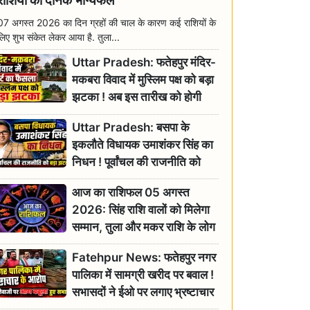
राशियों का दैनिक भाग्यफल
07 अगस्त 2026 का दिन ग्रहों की चाल के कारण कई राशियों के
लिए शुभ संकेत लेकर आया है. तुला...
Uttar Pradesh: फतेहपुर मंदिर-
मकबरा विवाद में मुस्लिम पक्ष को बड़ा
झटका ! अब इस तारीख को होगी
सुनवाई
Uttar Pradesh: बसपा के
इकलौते विधायक उमाशंकर सिंह का
निधन ! पूर्वांचल की राजनीति को
बड़ा झटका, योगी ने जताया दुःख
आज का राशिफल 05 अगस्त
2026: सिंह राशि वालों को मिलेगा
सम्मान, तुला और मकर राशि के लोग
रहें सतर्क
Fatehpur News: फतेहपुर नगर
पालिका में सामग्री खरीद पर बवाल !
सभासदों ने ईओ पर लगाए भ्रष्टाचार
के गंभीर आरोप