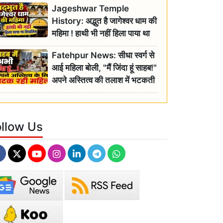
Jageshwar Temple
History: अद्भुत है जागेश्वर धाम की
महिमा ! हाथी भी नहीं हिला पाया था
शिवलिंग, जानिए क्या है इसका
Fatehpur News: सीधा स्वर्ग से
इतिहास
आई महिला बोली, "मैं जिंदा हूं साहब!"
अपने अस्तित्व की तलाश में भटकती
रही बुजुर्ग, एसडीएम ने दिए जांच के
आदेश
ollow Us