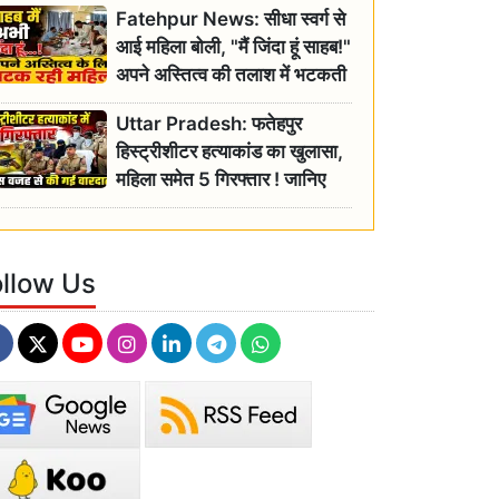
Fatehpur News: सीधा स्वर्ग से
इतिहास
आई महिला बोली, "मैं जिंदा हूं साहब!"
अपने अस्तित्व की तलाश में भटकती
रही बुजुर्ग, एसडीएम ने दिए जांच के
Uttar Pradesh: फतेहपुर
आदेश
हिस्ट्रीशीटर हत्याकांड का खुलासा,
महिला समेत 5 गिरफ्तार ! जानिए
क्या था कनेक्शन?
ollow Us