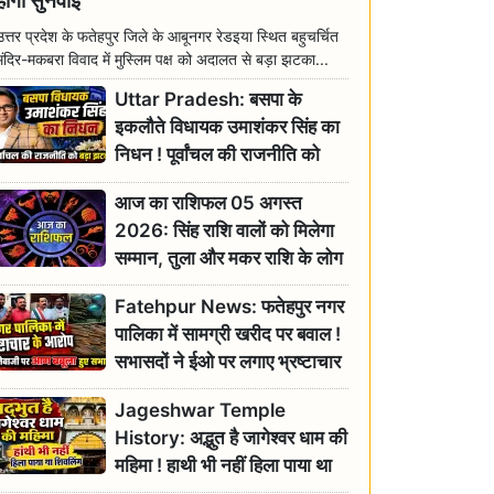
होगी सुनवाई
उत्तर प्रदेश के फतेहपुर जिले के आबूनगर रेडइया स्थित बहुचर्चित
मंदिर-मकबरा विवाद में मुस्लिम पक्ष को अदालत से बड़ा झटका...
Uttar Pradesh: बसपा के
इकलौते विधायक उमाशंकर सिंह का
निधन ! पूर्वांचल की राजनीति को
बड़ा झटका, योगी ने जताया दुःख
आज का राशिफल 05 अगस्त
2026: सिंह राशि वालों को मिलेगा
सम्मान, तुला और मकर राशि के लोग
रहें सतर्क
Fatehpur News: फतेहपुर नगर
पालिका में सामग्री खरीद पर बवाल !
सभासदों ने ईओ पर लगाए भ्रष्टाचार
के गंभीर आरोप
Jageshwar Temple
History: अद्भुत है जागेश्वर धाम की
महिमा ! हाथी भी नहीं हिला पाया था
शिवलिंग, जानिए क्या है इसका