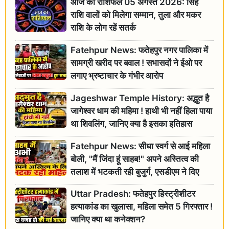
आज का राशिफल 05 अगस्त 2026: सिंह
राशि वालों को मिलेगा सम्मान, तुला और मकर
राशि के लोग रहें सतर्क
Fatehpur News: फतेहपुर नगर पालिका में
सामग्री खरीद पर बवाल ! सभासदों ने ईओ पर
लगाए भ्रष्टाचार के गंभीर आरोप
Jageshwar Temple History: अद्भुत है
जागेश्वर धाम की महिमा ! हाथी भी नहीं हिला पाया
था शिवलिंग, जानिए क्या है इसका इतिहास
Fatehpur News: सीधा स्वर्ग से आई महिला
बोली, "मैं जिंदा हूं साहब!" अपने अस्तित्व की
तलाश में भटकती रही बुजुर्ग, एसडीएम ने दिए
जांच के आदेश
Uttar Pradesh: फतेहपुर हिस्ट्रीशीटर
हत्याकांड का खुलासा, महिला समेत 5 गिरफ्तार !
जानिए क्या था कनेक्शन?