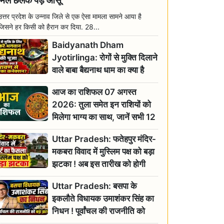
मिल छलक पड़े आंसू
उत्तर प्रदेश के उन्नाव जिले से एक ऐसा मामला सामने आया है
जिसने हर किसी को हैरान कर दिया. 28...
Baidyanath Dham
Jyotirlinga: रोगों से मुक्ति दिलाने
वाले बाबा बैद्यनाथ धाम का क्या है
रावण से संबंध? जानिए ज्योतिर्लिंग की
आज का राशिफल 07 अगस्त
महिमा
2026: तुला समेत इन राशियों को
मिलेगा भाग्य का साथ, जानें सभी 12
राशियों का दैनिक भाग्यफल
Uttar Pradesh: फतेहपुर मंदिर-
मकबरा विवाद में मुस्लिम पक्ष को बड़ा
झटका ! अब इस तारीख को होगी
सुनवाई
Uttar Pradesh: बसपा के
इकलौते विधायक उमाशंकर सिंह का
निधन ! पूर्वांचल की राजनीति को
बड़ा झटका, योगी ने जताया दुःख