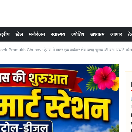
्ट्रीय
खेल
मनोरंजन
स्वास्थ्य
ज्योतिष
अध्यात्म
व्यापार
टे
ck Pramukh Chunav: ऐरायां में मात्र एक दावेदार शेष जगह चुनाव की बनी स्थिति कौन 