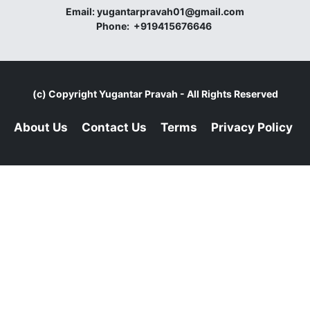
Email:
yugantarpravah01@gmail.com
Phone:
+919415676646
(c) Copyright
Yugantar Pravah
- All Rights Reserved
About Us
Contact Us
Terms
Privacy Policy