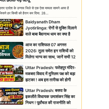
मिल छलक पड़े आंसू
उत्तर प्रदेश के उन्नाव जिले से एक ऐसा मामला सामने आया है
जिसने हर किसी को हैरान कर दिया. 28...
Baidyanath Dham
Jyotirlinga: रोगों से मुक्ति दिलाने
वाले बाबा बैद्यनाथ धाम का क्या है
रावण से संबंध? जानिए ज्योतिर्लिंग की
आज का राशिफल 07 अगस्त
महिमा
2026: तुला समेत इन राशियों को
मिलेगा भाग्य का साथ, जानें सभी 12
राशियों का दैनिक भाग्यफल
Uttar Pradesh: फतेहपुर मंदिर-
मकबरा विवाद में मुस्लिम पक्ष को बड़ा
झटका ! अब इस तारीख को होगी
सुनवाई
Uttar Pradesh: बसपा के
इकलौते विधायक उमाशंकर सिंह का
निधन ! पूर्वांचल की राजनीति को
बड़ा झटका, योगी ने जताया दुःख