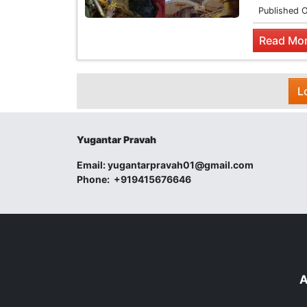
Published 
Read Mor
L
Yugantar Pravah
Email:
yugantarpravah01@gmail.com
Phone:
+919415676646
A