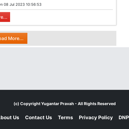
On
08 Jul 2023 10:56:53
e...
oad More...
(c) Copyright
Yugantar Pravah
- All Rights Reserved
bout Us
Contact Us
Terms
Privacy Policy
DNP