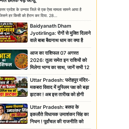
मिल छलक पड़े आंसू
उत्तर प्रदेश के उन्नाव जिले से एक ऐसा मामला सामने आया है
जिसने हर किसी को हैरान कर दिया. 28...
Baidyanath Dham
Jyotirlinga: रोगों से मुक्ति दिलाने
वाले बाबा बैद्यनाथ धाम का क्या है
रावण से संबंध? जानिए ज्योतिर्लिंग की
आज का राशिफल 07 अगस्त
महिमा
2026: तुला समेत इन राशियों को
मिलेगा भाग्य का साथ, जानें सभी 12
राशियों का दैनिक भाग्यफल
Uttar Pradesh: फतेहपुर मंदिर-
मकबरा विवाद में मुस्लिम पक्ष को बड़ा
झटका ! अब इस तारीख को होगी
सुनवाई
Uttar Pradesh: बसपा के
इकलौते विधायक उमाशंकर सिंह का
निधन ! पूर्वांचल की राजनीति को
बड़ा झटका, योगी ने जताया दुःख