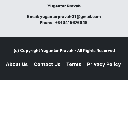
Yugantar Pravah
Email:
yugantarpravah01@gmail.com
Phone:
+919415676646
(c) Copyright
Yugantar Pravah
- All Rights Reserved
About Us
Contact Us
Terms
Privacy Policy