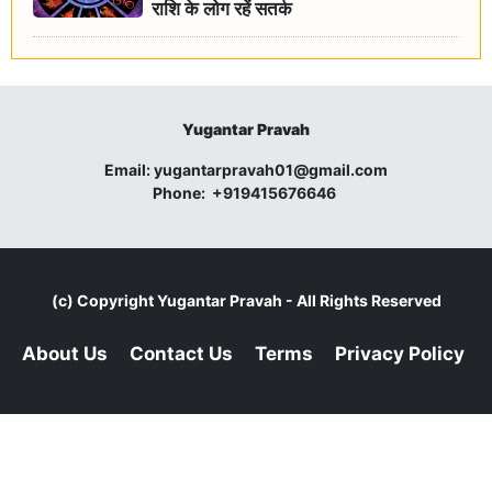
राशि के लोग रहें सतर्क
Yugantar Pravah
Email:
yugantarpravah01@gmail.com
Phone:
+919415676646
(c) Copyright
Yugantar Pravah
- All Rights Reserved
About Us
Contact Us
Terms
Privacy Policy