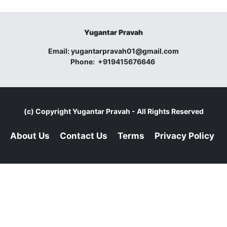
Yugantar Pravah
Email:
yugantarpravah01@gmail.com
Phone:
+919415676646
(c) Copyright
Yugantar Pravah
- All Rights Reserved
About Us
Contact Us
Terms
Privacy Policy