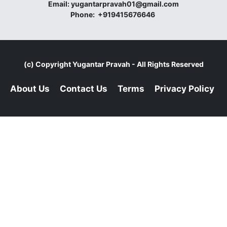
Email:
yugantarpravah01@gmail.com
Phone:
+919415676646
(c) Copyright
Yugantar Pravah
- All Rights Reserved
About Us
Contact Us
Terms
Privacy Policy