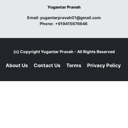
Yugantar Pravah
Email:
yugantarpravah01@gmail.com
Phone:
+919415676646
(c) Copyright
Yugantar Pravah
- All Rights Reserved
About Us
Contact Us
Terms
Privacy Policy