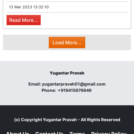
13 Mar 2023 13:32:10
Read More...
Load More...
Yugantar Pravah
Email:
yugantarpravah01@gmail.com
Phone:
+919415676646
(c) Copyright
Yugantar Pravah
- All Rights Reserved
About Us
Contact Us
Terms
Privacy Policy