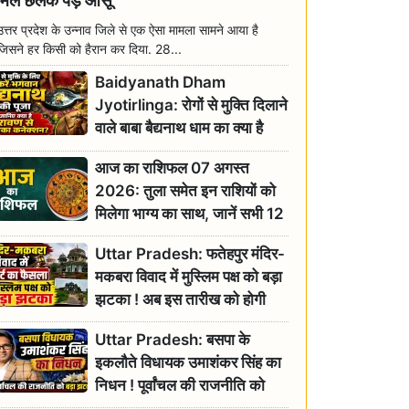
मिल छलक पड़े आंसू
उत्तर प्रदेश के उन्नाव जिले से एक ऐसा मामला सामने आया है
जिसने हर किसी को हैरान कर दिया. 28...
Baidyanath Dham
Jyotirlinga: रोगों से मुक्ति दिलाने
वाले बाबा बैद्यनाथ धाम का क्या है
रावण से संबंध? जानिए ज्योतिर्लिंग की
आज का राशिफल 07 अगस्त
महिमा
2026: तुला समेत इन राशियों को
मिलेगा भाग्य का साथ, जानें सभी 12
राशियों का दैनिक भाग्यफल
Uttar Pradesh: फतेहपुर मंदिर-
मकबरा विवाद में मुस्लिम पक्ष को बड़ा
झटका ! अब इस तारीख को होगी
सुनवाई
Uttar Pradesh: बसपा के
इकलौते विधायक उमाशंकर सिंह का
निधन ! पूर्वांचल की राजनीति को
बड़ा झटका, योगी ने जताया दुःख