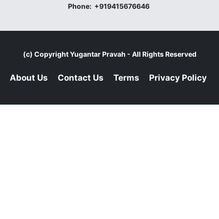
Phone:
+919415676646
(c) Copyright
Yugantar Pravah
- All Rights Reserved
About Us
Contact Us
Terms
Privacy Policy