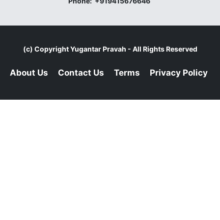
Phone:
+919415676646
(c) Copyright
Yugantar Pravah
- All Rights Reserved
About Us
Contact Us
Terms
Privacy Policy