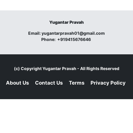
Yugantar Pravah
Email:
yugantarpravah01@gmail.com
Phone:
+919415676646
(c) Copyright
Yugantar Pravah
- All Rights Reserved
About Us
Contact Us
Terms
Privacy Policy