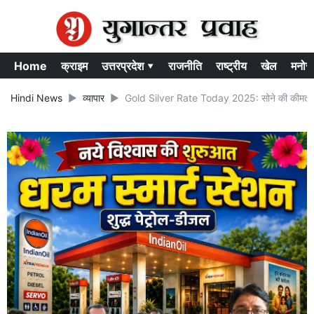
Home
क्राइम
उत्तरप्रदेश ▾
राजनीति
राष्ट्रीय
खेल
मनोर
Hindi News
व्यापार
Gold Silver Rate Today 2025: सोने की कीमतों में