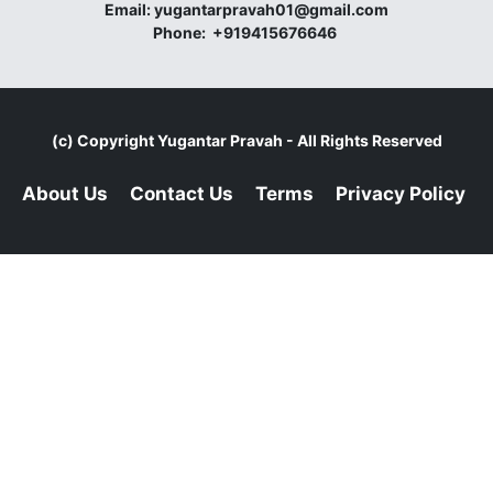
Email:
yugantarpravah01@gmail.com
Phone:
+919415676646
(c) Copyright
Yugantar Pravah
- All Rights Reserved
About Us
Contact Us
Terms
Privacy Policy