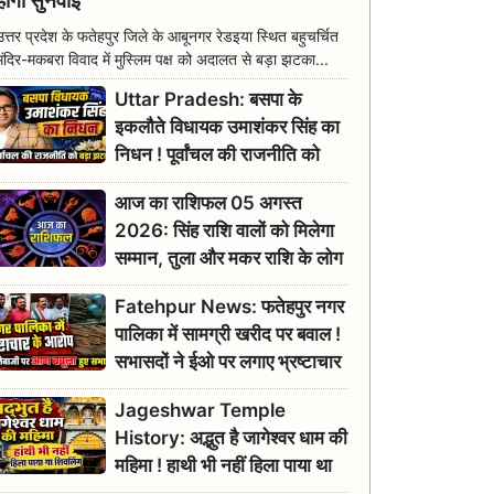
होगी सुनवाई
उत्तर प्रदेश के फतेहपुर जिले के आबूनगर रेडइया स्थित बहुचर्चित
मंदिर-मकबरा विवाद में मुस्लिम पक्ष को अदालत से बड़ा झटका...
Uttar Pradesh: बसपा के
इकलौते विधायक उमाशंकर सिंह का
निधन ! पूर्वांचल की राजनीति को
बड़ा झटका, योगी ने जताया दुःख
आज का राशिफल 05 अगस्त
2026: सिंह राशि वालों को मिलेगा
सम्मान, तुला और मकर राशि के लोग
रहें सतर्क
Fatehpur News: फतेहपुर नगर
पालिका में सामग्री खरीद पर बवाल !
सभासदों ने ईओ पर लगाए भ्रष्टाचार
के गंभीर आरोप
Jageshwar Temple
History: अद्भुत है जागेश्वर धाम की
महिमा ! हाथी भी नहीं हिला पाया था
शिवलिंग, जानिए क्या है इसका