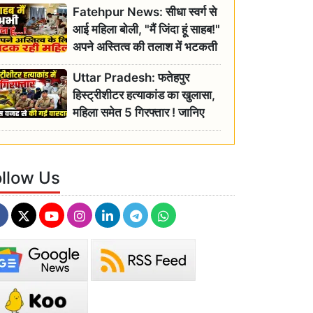
Fatehpur News: सीधा स्वर्ग से
इतिहास
आई महिला बोली, "मैं जिंदा हूं साहब!"
अपने अस्तित्व की तलाश में भटकती
रही बुजुर्ग, एसडीएम ने दिए जांच के
Uttar Pradesh: फतेहपुर
आदेश
हिस्ट्रीशीटर हत्याकांड का खुलासा,
महिला समेत 5 गिरफ्तार ! जानिए
क्या था कनेक्शन?
ollow Us