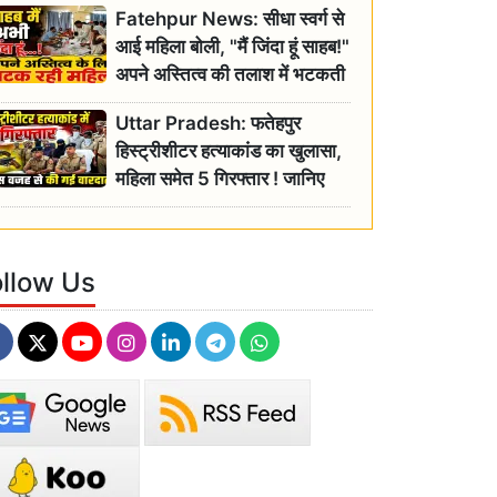
Fatehpur News: सीधा स्वर्ग से
इतिहास
आई महिला बोली, "मैं जिंदा हूं साहब!"
अपने अस्तित्व की तलाश में भटकती
रही बुजुर्ग, एसडीएम ने दिए जांच के
Uttar Pradesh: फतेहपुर
आदेश
हिस्ट्रीशीटर हत्याकांड का खुलासा,
महिला समेत 5 गिरफ्तार ! जानिए
क्या था कनेक्शन?
ollow Us