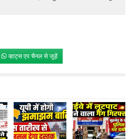
े
व्हाट्स एप चैनल से जुड़ें