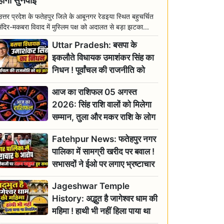
होगी सुनवाई
उत्तर प्रदेश के फतेहपुर जिले के आबूनगर रेडइया स्थित बहुचर्चित
मंदिर-मकबरा विवाद में मुस्लिम पक्ष को अदालत से बड़ा झटका...
Uttar Pradesh: बसपा के
इकलौते विधायक उमाशंकर सिंह का
निधन ! पूर्वांचल की राजनीति को
बड़ा झटका, योगी ने जताया दुःख
आज का राशिफल 05 अगस्त
2026: सिंह राशि वालों को मिलेगा
सम्मान, तुला और मकर राशि के लोग
रहें सतर्क
Fatehpur News: फतेहपुर नगर
पालिका में सामग्री खरीद पर बवाल !
सभासदों ने ईओ पर लगाए भ्रष्टाचार
के गंभीर आरोप
Jageshwar Temple
History: अद्भुत है जागेश्वर धाम की
महिमा ! हाथी भी नहीं हिला पाया था
शिवलिंग, जानिए क्या है इसका