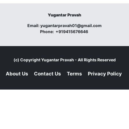
Yugantar Pravah
Email:
yugantarpravah01@gmail.com
Phone:
+919415676646
(c) Copyright
Yugantar Pravah
- All Rights Reserved
About Us
Contact Us
Terms
Privacy Policy