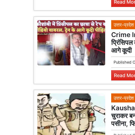
Read Mor
उत्तर-प्रदेश
Crime In
प्रिंसिपल 
आगे कूदी
Published 
Read Mor
उत्तर-प्रदेश
Kaushamb
चुराकर बन
पसीना, फि