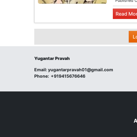
Published 
Read Mor
L
Yugantar Pravah
Email:
yugantarpravah01@gmail.com
Phone:
+919415676646
A