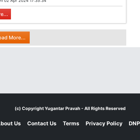
On
02 Apr 2024 17:35:34
e...
oad More...
(c) Copyright
Yugantar Pravah
- All Rights Reserved
bout Us
Contact Us
Terms
Privacy Policy
DNP