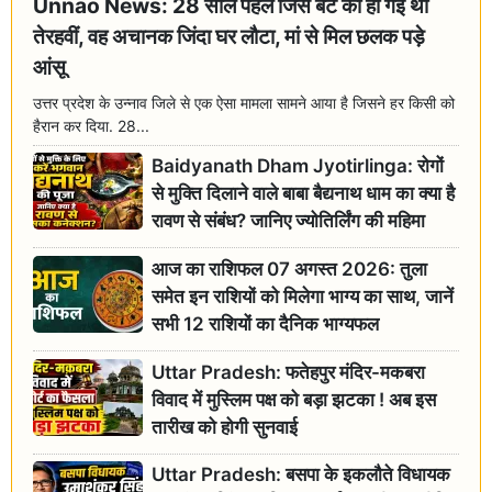
Unnao News: 28 साल पहले जिस बेटे की हो गई थी
तेरहवीं, वह अचानक जिंदा घर लौटा, मां से मिल छलक पड़े
आंसू
उत्तर प्रदेश के उन्नाव जिले से एक ऐसा मामला सामने आया है जिसने हर किसी को
हैरान कर दिया. 28...
Baidyanath Dham Jyotirlinga: रोगों
से मुक्ति दिलाने वाले बाबा बैद्यनाथ धाम का क्या है
रावण से संबंध? जानिए ज्योतिर्लिंग की महिमा
आज का राशिफल 07 अगस्त 2026: तुला
समेत इन राशियों को मिलेगा भाग्य का साथ, जानें
सभी 12 राशियों का दैनिक भाग्यफल
Uttar Pradesh: फतेहपुर मंदिर-मकबरा
विवाद में मुस्लिम पक्ष को बड़ा झटका ! अब इस
तारीख को होगी सुनवाई
Uttar Pradesh: बसपा के इकलौते विधायक