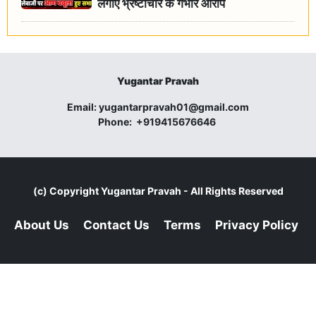
लगाए भ्रष्टाचार के गंभीर आरोप
Yugantar Pravah
Email:
yugantarpravah01@gmail.com
Phone:
+919415676646
(c) Copyright
Yugantar Pravah
- All Rights Reserved
About Us
Contact Us
Terms
Privacy Policy